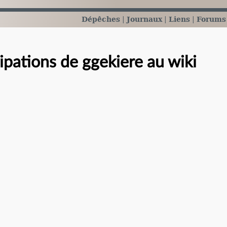
Dépêches
Journaux
Liens
Forums
cipations de ggekiere au wiki
e