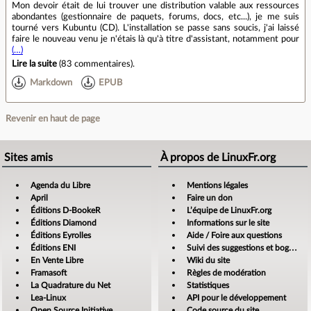
Mon devoir était de lui trouver une distribution valable aux ressources
abondantes (gestionnaire de paquets, forums, docs, etc...), je me suis
tourné vers Kubuntu (CD). L'installation se passe sans soucis, j'ai laissé
faire le nouveau venu je n'étais là qu'à titre d'assistant, notamment pour
(…)
Lire la suite
(
83 commentaires
).
Markdown
EPUB
Revenir en haut de page
Sites amis
À propos de LinuxFr.org
Agenda du Libre
Mentions légales
April
Faire un don
Éditions D-BookeR
L’équipe de LinuxFr.org
Éditions Diamond
Informations sur le site
Éditions Eyrolles
Aide / Foire aux questions
Éditions ENI
Suivi des suggestions et bogues
En Vente Libre
Wiki du site
Framasoft
Règles de modération
La Quadrature du Net
Statistiques
Lea-Linux
API pour le développement
Open Source Initiative
Code source du site