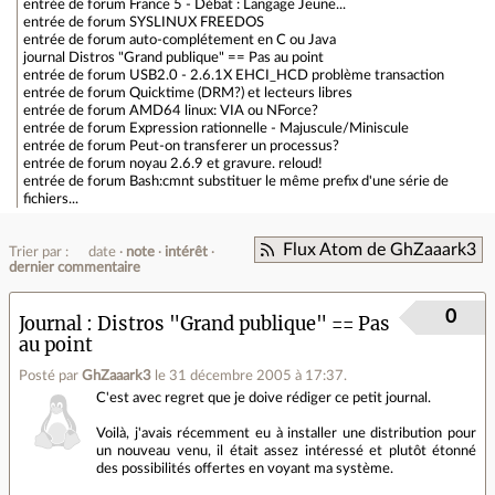
entrée de forum
France 5 - Débat : Langage Jeune...
entrée de forum
SYSLINUX FREEDOS
entrée de forum
auto-complétement en C ou Java
journal
Distros "Grand publique" == Pas au point
entrée de forum
USB2.0 - 2.6.1X EHCI_HCD problème transaction
entrée de forum
Quicktime (DRM?) et lecteurs libres
entrée de forum
AMD64 linux: VIA ou NForce?
entrée de forum
Expression rationnelle - Majuscule/Miniscule
entrée de forum
Peut-on transferer un processus?
entrée de forum
noyau 2.6.9 et gravure. reloud!
entrée de forum
Bash:cmnt substituer le même prefix d'une série de
fichiers...
Flux Atom de GhZaaark3
Trier par :
date
note
intérêt
dernier commentaire
0
Journal
Distros "Grand publique" == Pas
au point
Posté par
GhZaaark3
le 31 décembre 2005 à 17:37
.
C'est avec regret que je doive rédiger ce petit journal.
Voilà, j'avais récemment eu à installer une distribution pour
un nouveau venu, il était assez intéressé et plutôt étonné
des possibilités offertes en voyant ma système.