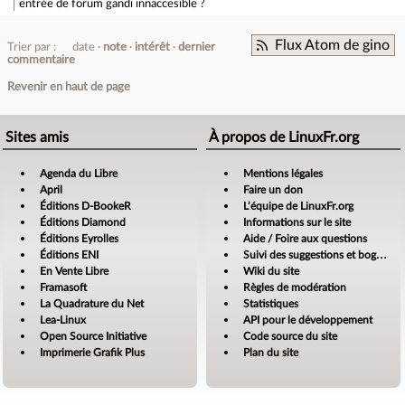
entrée de forum
gandi innaccesible ?
Flux Atom de gino
Trier par :
date
note
intérêt
dernier
commentaire
Revenir en haut de page
Sites amis
À propos de LinuxFr.org
Agenda du Libre
Mentions légales
April
Faire un don
Éditions D-BookeR
L’équipe de LinuxFr.org
Éditions Diamond
Informations sur le site
Éditions Eyrolles
Aide / Foire aux questions
Éditions ENI
Suivi des suggestions et bogues
En Vente Libre
Wiki du site
Framasoft
Règles de modération
La Quadrature du Net
Statistiques
Lea-Linux
API pour le développement
Open Source Initiative
Code source du site
Imprimerie Grafik Plus
Plan du site