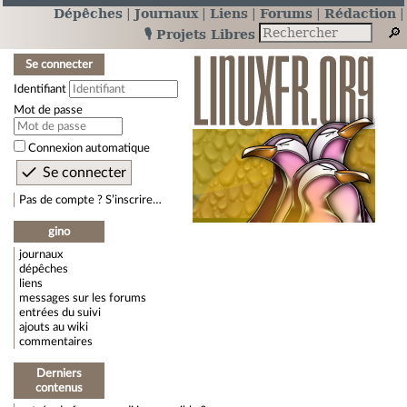
Dépêches
Journaux
Liens
Forums
Rédaction
🎙️ Projets Libres
Se connecter
Identifiant
Mot de passe
Connexion automatique
Pas de compte ? S’inscrire…
gino
journaux
dépêches
liens
messages sur les forums
entrées du suivi
ajouts au wiki
commentaires
Derniers
contenus