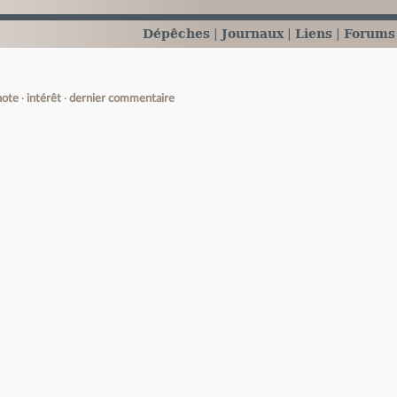
Dépêches
Journaux
Liens
Forums
note
intérêt
dernier commentaire
e