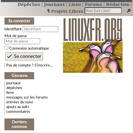
Dépêches
Journaux
Liens
Forums
Rédaction
🎙️ Projets Libres
Se connecter
Identifiant
Mot de passe
Connexion automatique
Pas de compte ? S’inscrire…
Giovanna
journaux
dépêches
liens
messages sur les forums
entrées du suivi
ajouts au wiki
commentaires
Derniers
contenus