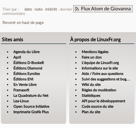
Flux Atom de Giovanna
Trier par :
date
note
intérêt
dernier
commentaire
Revenir en haut de page
Sites amis
À propos de LinuxFr.org
Agenda du Libre
Mentions légales
April
Faire un don
Éditions D-BookeR
L’équipe de LinuxFr.org
Éditions Diamond
Informations sur le site
Éditions Eyrolles
Aide / Foire aux questions
Éditions ENI
Suivi des suggestions et bogues
En Vente Libre
Wiki du site
Framasoft
Règles de modération
La Quadrature du Net
Statistiques
Lea-Linux
API pour le développement
Open Source Initiative
Code source du site
Imprimerie Grafik Plus
Plan du site