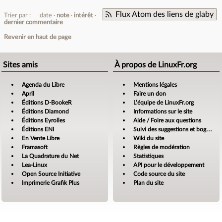
Flux Atom des liens de glaby
Trier par :
date
note
intérêt
dernier commentaire
Revenir en haut de page
Sites amis
À propos de LinuxFr.org
Agenda du Libre
Mentions légales
April
Faire un don
Éditions D-BookeR
L’équipe de LinuxFr.org
Éditions Diamond
Informations sur le site
Éditions Eyrolles
Aide / Foire aux questions
Éditions ENI
Suivi des suggestions et bogues
En Vente Libre
Wiki du site
Framasoft
Règles de modération
La Quadrature du Net
Statistiques
Lea-Linux
API pour le développement
Open Source Initiative
Code source du site
Imprimerie Grafik Plus
Plan du site