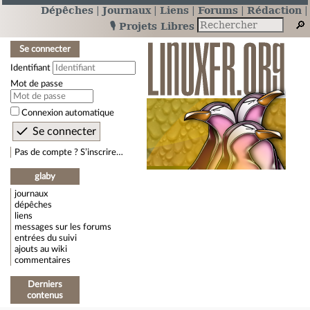
Dépêches
Journaux
Liens
Forums
Rédaction
🎙️ Projets Libres
Se connecter
Identifiant
Mot de passe
Connexion automatique
Pas de compte ? S’inscrire…
glaby
journaux
dépêches
liens
messages sur les forums
entrées du suivi
ajouts au wiki
commentaires
Derniers
contenus