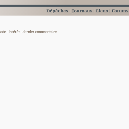
Dépêches
Journaux
Liens
Forums
note
intérêt
dernier commentaire
e