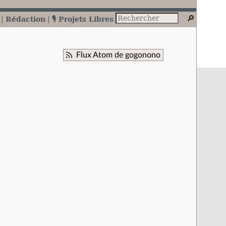
Rédaction
🎙️ Projets Libres
Flux Atom de gogonono