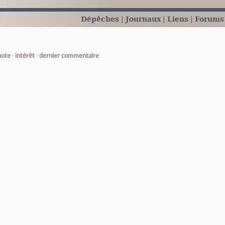
Dépêches
Journaux
Liens
Forums
note
intérêt
dernier commentaire
e