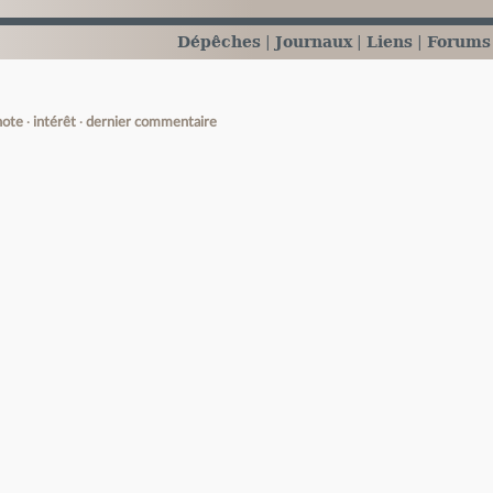
Dépêches
Journaux
Liens
Forums
note
intérêt
dernier commentaire
e