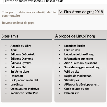
entrée de forum
awesome3.4 besoin d'aide
Flux Atom de greg2018
Trier par :
date
note
intérêt
dernier
commentaire
Revenir en haut de page
Sites amis
À propos de LinuxFr.org
Agenda du Libre
Mentions légales
April
Faire un don
Éditions D-BookeR
L’équipe de LinuxFr.org
Éditions Diamond
Informations sur le site
Éditions Eyrolles
Aide / Foire aux questions
Éditions ENI
Suivi des suggestions et bogues
En Vente Libre
Wiki du site
Framasoft
Règles de modération
La Quadrature du Net
Statistiques
Lea-Linux
API pour le développement
Open Source Initiative
Code source du site
Imprimerie Grafik Plus
Plan du site