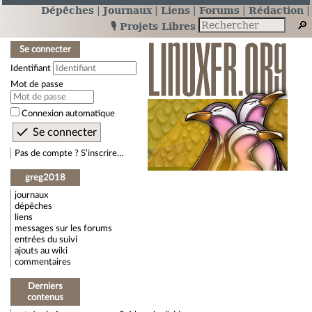
Dépêches
Journaux
Liens
Forums
Rédaction
🎙️ Projets Libres
Se connecter
Identifiant
Mot de passe
Connexion automatique
Pas de compte ? S’inscrire…
greg2018
journaux
dépêches
liens
messages sur les forums
entrées du suivi
ajouts au wiki
commentaires
Derniers
contenus