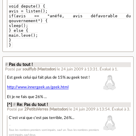
void depute() {
avis = listen();
if(avis == "anéfé, avis défavorable du
gouvernement") {
sleep();
} else {
main.leve();
}
}
#
Pas du tout !
Posté par
soulflyb
(
Mastodon
)
le 24 juin 2009 à 13:31
.
Évalué à
1
.
Est geek celui qui fait plus de 15% au geek test !
http://www.innergeek.us/geek.html
Et je ne fais que 26% ...
[^]
#
Re: Pas du tout !
Posté par
2PetitsVerres
(
Mastodon
)
le 24 juin 2009 à 13:54
.
Évalué à
3
.
C'est vrai que c'est pas terrible, 26%...
Tous les nombres premiers sont impairs, sauf un. Tous les nombres premiers
sont impairs, sauf deux.