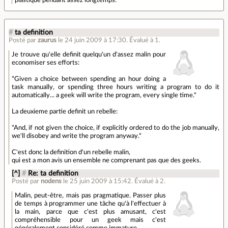
plastique pendant assez longtemps.
#
ta definition
Posté par
zaurus
le 24 juin 2009 à 17:30
.
Évalué à
1
.
Je trouve qu'elle definit quelqu'un d'assez malin pour
economiser ses efforts:
"Given a choice between spending an hour doing a
task manually, or spending three hours writing a program to do it
automatically... a geek will write the program, every single time."
La deuxieme partie definit un rebelle:
"And, if not given the choice, if explicitly ordered to do the job manually,
we'll disobey and write the program anyway."
C'est donc la definition d'un rebelle malin,
qui est a mon avis un ensemble ne comprenant pas que des geeks.
[^]
#
Re: ta definition
Posté par
nodens
le 25 juin 2009 à 15:42
.
Évalué à
2
.
Malin, peut-être, mais pas pragmatique. Passer plus
de temps à programmer une tâche qu'à l'effectuer à
la main, parce que c'est plus amusant, c'est
compréhensible pour un geek mais c'est
généralement considéré comme immature.