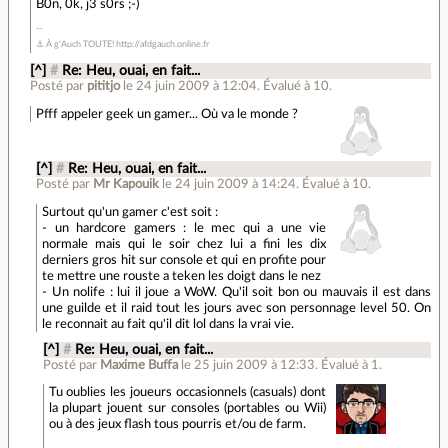
B0n, 0k, j3 s0rs ;-)
⚓ À g'Auch TOUTE! http://afdgauch.online.fr
[^]
#
Re: Heu, ouai, en fait...
Posté par
pititjo
le 24 juin 2009 à 12:04
.
Évalué à
10
.
Pfff appeler geek un gamer... Où va le monde ?
[^]
#
Re: Heu, ouai, en fait...
Posté par
Mr Kapouik
le 24 juin 2009 à 14:24
.
Évalué à
10
.
Surtout qu'un gamer c'est soit :
- un hardcore gamers : le mec qui a une vie
normale mais qui le soir chez lui a fini les dix
derniers gros hit sur console et qui en profite pour
te mettre une rouste a teken les doigt dans le nez
- Un nolife : lui il joue a WoW. Qu'il soit bon ou mauvais il est dans
une guilde et il raid tout les jours avec son personnage level 50. On
le reconnait au fait qu'il dit lol dans la vrai vie.
[^]
#
Re: Heu, ouai, en fait...
Posté par
Maxime Buffa
le 25 juin 2009 à 12:33
.
Évalué à
1
.
Tu oublies les joueurs occasionnels (casuals) dont
la plupart jouent sur consoles (portables ou Wii)
ou à des jeux flash tous pourris et/ou de farm.