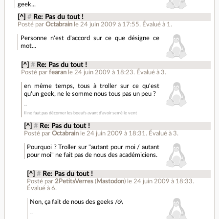
geek...
[^]
#
Re: Pas du tout !
Posté par
Octabrain
le 24 juin 2009 à 17:55
.
Évalué à
1
.
Personne n'est d'accord sur ce que désigne ce
mot...
[^]
#
Re: Pas du tout !
Posté par
fearan
le 24 juin 2009 à 18:23
.
Évalué à
3
.
en même temps, tous à troller sur ce qu'est
qu'un geek, ne le somme nous tous pas un peu ?
Il ne faut pas décorner les boeufs avant d'avoir semé le vent
[^]
#
Re: Pas du tout !
Posté par
Octabrain
le 24 juin 2009 à 18:31
.
Évalué à
3
.
Pourquoi ? Troller sur "autant pour moi / autant
pour moi" ne fait pas de nous des académiciens.
[^]
#
Re: Pas du tout !
Posté par
2PetitsVerres
(
Mastodon
)
le 24 juin 2009 à 18:33
.
Évalué à
6
.
Non, ça fait de nous des geeks /o\