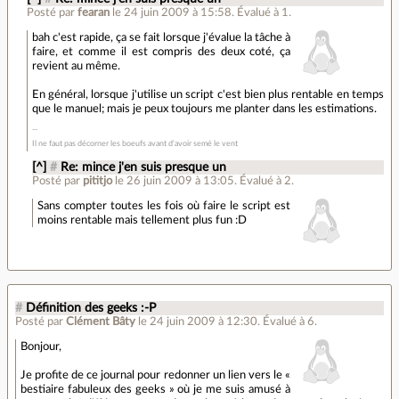
Posté par
fearan
le 24 juin 2009 à 15:58
.
Évalué à
1
.
bah c'est rapide, ça se fait lorsque j'évalue la tâche à
faire, et comme il est compris des deux coté, ça
revient au même.
En général, lorsque j'utilise un script c'est bien plus rentable en temps
que le manuel; mais je peux toujours me planter dans les estimations.
Il ne faut pas décorner les boeufs avant d'avoir semé le vent
[^]
#
Re: mince j'en suis presque un
Posté par
pititjo
le 26 juin 2009 à 13:05
.
Évalué à
2
.
Sans compter toutes les fois où faire le script est
moins rentable mais tellement plus fun :D
#
Définition des geeks :-P
Posté par
Clément Bâty
le 24 juin 2009 à 12:30
.
Évalué à
6
.
Bonjour,
Je profite de ce journal pour redonner un lien vers le «
bestiaire fabuleux des geeks » où je me suis amusé à