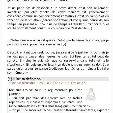
Je ne parle pas de désobéir à un ordre direct, c'est non seulement
immature (oui être rebelle de cette manière est généralement
considéré comme un comportement immature), c'est souvent idiot en
fonction de la situation (perdre son travail plutôt qu'une heure de son
temps, en passant au final plus de temps à travailler ? n'importe quel
adulte normalement constitué vous dira que c'est débile :-) )
... Notez que je n'ai pas dit que ce n'était pas le genre de choses que je
pourrais faire si je ne me surveille pas ! ;-)
Cela dit, en tant que geek fourbe, j'essaierai de le justifier : « oui mais je
ne vais pas y passer des heures, je vais réutiliser tel et tel bout de
script... En plus je suis sûr que ça resservira dans telle et telle
situation... ». Et puis en vieillissant on devient moins geek, ça doit être
parce qu'on a plus tendance à déléguer les tâches et moins à les faire
soi-même... ;-)
[^]
#
Re: ta definition
Posté par
nicoastro
le 25 juin 2009 à 21:45
.
Évalué à
5
.
Me suis trouvé tout un argumentaire pour me
justifier :
— on finit par faire des erreurs lors de tâches
répétitives, qui passent inaperçues car rares, une
tâche automatisée est plus dans la logique « tout ou rien » ;
— on peut relancer les tâches, tester différents paramètres, explorer