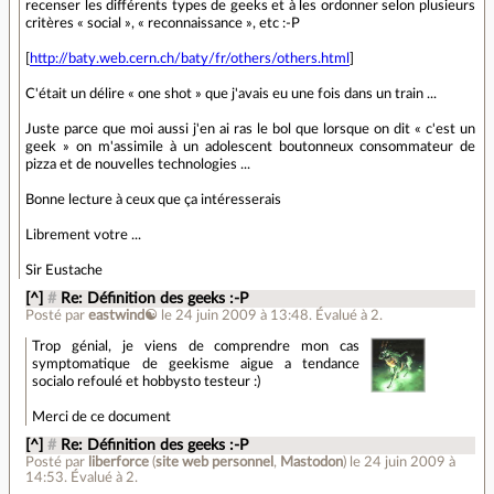
recenser les différents types de geeks et à les ordonner selon plusieurs
critères « social », « reconnaissance », etc :-P
[
http://baty.web.cern.ch/baty/fr/others/others.html
]
C'était un délire « one shot » que j'avais eu une fois dans un train ...
Juste parce que moi aussi j'en ai ras le bol que lorsque on dit « c'est un
geek » on m'assimile à un adolescent boutonneux consommateur de
pizza et de nouvelles technologies ...
Bonne lecture à ceux que ça intéresserais
Librement votre ...
Sir Eustache
[^]
#
Re: Définition des geeks :-P
Posté par
eastwind☯
le 24 juin 2009 à 13:48
.
Évalué à
2
.
Trop génial, je viens de comprendre mon cas
symptomatique de geekisme aigue a tendance
socialo refoulé et hobbysto testeur :)
Merci de ce document
[^]
#
Re: Définition des geeks :-P
Posté par
liberforce
(
site web personnel
,
Mastodon
)
le 24 juin 2009 à
14:53
.
Évalué à
2
.