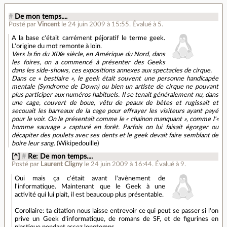
#
De mon temps....
Posté par
Vincent
le 24 juin 2009 à 15:55
.
Évalué à
5
.
A la base c'était carrément péjoratif le terme geek.
L'origine du mot remonte à loin.
Vers la fin du XIXe siècle, en Amérique du Nord, dans
les foires, on a commencé à présenter des Geeks
dans les side-shows, ces expositions annexes aux spectacles de cirque.
Dans ce « bestiaire », le geek était souvent une personne handicapée
mentale (Syndrome de Down) ou bien un artiste de cirque ne pouvant
plus participer aux numéros habituels. Il se tenait généralement nu, dans
une cage, couvert de boue, vêtu de peaux de bêtes et rugissait et
secouait les barreaux de la cage pour effrayer les visiteurs ayant payé
pour le voir. On le présentait comme le « chaînon manquant », comme l'«
homme sauvage » capturé en forêt. Parfois on lui faisait égorger ou
décapiter des poulets avec ses dents et le geek devait faire semblant de
boire leur sang.
(Wikipedouille)
[^]
#
Re: De mon temps....
Posté par
Laurent Cligny
le 24 juin 2009 à 16:44
.
Évalué à
9
.
Oui mais ça c'était avant l'avènement de
l'informatique. Maintenant que le Geek à une
activité qui lui plaît, il est beaucoup plus présentable.
Corollaire: ta citation nous laisse entrevoir ce qui peut se passer si l'on
prive un Geek d'informatique, de romans de SF, et de figurines en