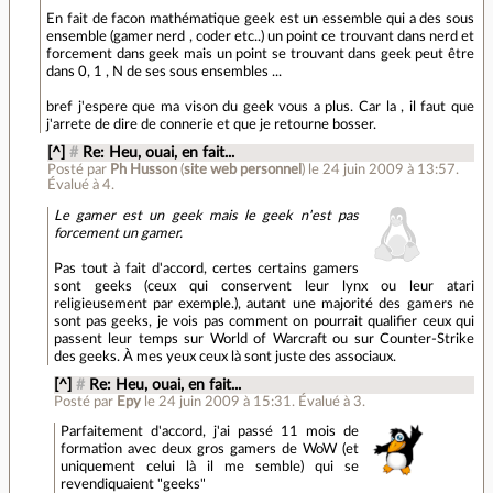
En fait de facon mathématique geek est un essemble qui a des sous
ensemble (gamer nerd , coder etc..) un point ce trouvant dans nerd et
forcement dans geek mais un point se trouvant dans geek peut être
dans 0, 1 , N de ses sous ensembles ...
bref j'espere que ma vison du geek vous a plus. Car la , il faut que
j'arrete de dire de connerie et que je retourne bosser.
[^]
#
Re: Heu, ouai, en fait...
Posté par
Ph Husson
(
site web personnel
)
le 24 juin 2009 à 13:57
.
Évalué à
4
.
Le gamer est un geek mais le geek n'est pas
forcement un gamer.
Pas tout à fait d'accord, certes certains gamers
sont geeks (ceux qui conservent leur lynx ou leur atari
religieusement par exemple.), autant une majorité des gamers ne
sont pas geeks, je vois pas comment on pourrait qualifier ceux qui
passent leur temps sur World of Warcraft ou sur Counter-Strike
des geeks. À mes yeux ceux là sont juste des associaux.
[^]
#
Re: Heu, ouai, en fait...
Posté par
Epy
le 24 juin 2009 à 15:31
.
Évalué à
3
.
Parfaitement d'accord, j'ai passé 11 mois de
formation avec deux gros gamers de WoW (et
uniquement celui là il me semble) qui se
revendiquaient "geeks"