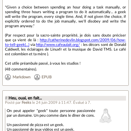
"Given a choice between spending an hour doing a task manually, or
spending three hours writing a program to do it automatically... a geek
will write the program, every single time. And, if not given the choice, if
explicitly ordered to do the job manually, we'll disobey and write the
program anyway."
(Par respect pour la sacro-sainte propriété, je dois sans doute préciser
que ça vient de là :
http://catherinedevlin.blogspot.com/2009/06/how-
to-tell-geek(...)
via
http://www.cafeaulait.org/
: les décors sont de Donald
Caldwell, les éclairages de Linuxfr et la musique de David TMS. Le café
est colombien et ta mère ).
Cet utile préambule passé, à vous les studios !
(
48 commentaires
).
Markdown
EPUB
#
Heu, ouai, en fait...
Posté par
Feeks
le 24 juin 2009 à 11:47
.
Évalué à
7
.
On peut appeler "geek" toute personne passionnée
par un domaine. Un peu comme dans le dîner de cons.
Un passionné de pizza est un geek.
Un passionné de jeux vidéos est un geek.