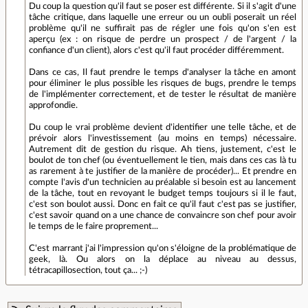
Du coup la question qu'il faut se poser est différente. Si il s'agit d'une
tâche critique, dans laquelle une erreur ou un oubli poserait un réel
problème qu'il ne suffirait pas de régler une fois qu'on s'en est
aperçu (ex : on risque de perdre un prospect / de l'argent / la
confiance d'un client), alors c'est qu'il faut procéder différemment.
Dans ce cas, Il faut prendre le temps d'analyser la tâche en amont
pour éliminer le plus possible les risques de bugs, prendre le temps
de l'implémenter correctement, et de tester le résultat de manière
approfondie.
Du coup le vrai problème devient d'identifier une telle tâche, et de
prévoir alors l'investissement (au moins en temps) nécessaire.
Autrement dit de gestion du risque. Ah tiens, justement, c'est le
boulot de ton chef (ou éventuellement le tien, mais dans ces cas là tu
as rarement à te justifier de la manière de procéder)... Et prendre en
compte l'avis d'un technicien au préalable si besoin est au lancement
de la tâche, tout en revoyant le budget temps toujours si il le faut,
c'est son boulot aussi. Donc en fait ce qu'il faut c'est pas se justifier,
c'est savoir quand on a une chance de convaincre son chef pour avoir
le temps de le faire proprement...
C'est marrant j'ai l'impression qu'on s'éloigne de la problématique de
geek, là. Ou alors on la déplace au niveau au dessus,
tétracapillosection, tout ça... ;-)