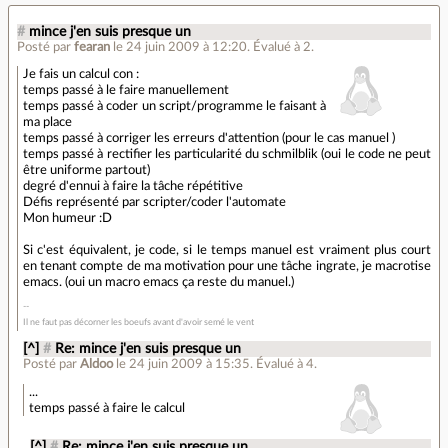
#
mince j'en suis presque un
Posté par
fearan
le 24 juin 2009 à 12:20
.
Évalué à
2
.
Je fais un calcul con :
temps passé à le faire manuellement
temps passé à coder un script/programme le faisant à
ma place
temps passé à corriger les erreurs d'attention (pour le cas manuel )
temps passé à rectifier les particularité du schmilblik (oui le code ne peut
être uniforme partout)
degré d'ennui à faire la tâche répétitive
Défis représenté par scripter/coder l'automate
Mon humeur :D
Si c'est équivalent, je code, si le temps manuel est vraiment plus court
en tenant compte de ma motivation pour une tâche ingrate, je macrotise
emacs. (oui un macro emacs ça reste du manuel.)
Il ne faut pas décorner les boeufs avant d'avoir semé le vent
[^]
#
Re: mince j'en suis presque un
Posté par
Aldoo
le 24 juin 2009 à 15:35
.
Évalué à
4
.
...
temps passé à faire le calcul
[^]
#
Re: mince j'en suis presque un