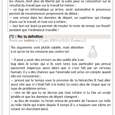
les choses, bref plus de liberté par la suite pour se concentrer sur le
résultat
du travail que sur le travail lui-même ;
— un
bug
en informatique ça arrive, avoir automatisé le processus
permet de recommencer proprement du début ;
— une erreur dans les données de départ, un supérieur qui change
d’avis sur le travail, et tout est à refaire ;
—
last but not least
ça permet de mouler le reste du temps sur linuxfr
pendant que l’ordinateur travaille !
[^]
#
Re: ta definition
Posté par
nodens
le 27 juin 2009 à 03:23
.
Évalué à
2
.
Tes arguments sont plutôt valable, mais attention
à ce qu'on ne les retourne pas contre toi :
— Il peut y avoir des erreurs ou des oublis dûs à un
bug dans le script, qui si ils sont rares (cas particulier pas prévu)
passeront inaperçus aussi (alors que si c'est fait par un cerveau
humain, il y a des chances que l'anomalie soit prise en compte quand
elle est rencontrée) ;
— pressé par le temps sous la pression de ta hiérarchie (il faut aller
aussi vite que si c'était fait à la main), tu cours plus de risque que ce
type de problème arrive ;
— rien ne dit que tu ne devras pas tout refaire si tu fais un script
jetable et que les données de départ changent ;
— au lieu de mouler, tu ferais mieux de prendre de l'avance sur telle
ou telle tâche qui traîne depuis X temps (il y a toujours une tâche en
retard, en cherchant bien).