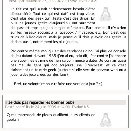
Posté par
nodens
le 25 juin 2009 à 15:48
.
Évalué à
2
.
Le fait est qu'il aurait sérieusement besoin d'être
dépoussiéré. Tout ce qui est daté est trop vieux,
c'est plus des geek qu'il teste c'est des dinos. En
plus les jeunes geeks d'aujourd'hui ont sûrement
des passe-temps que je n'imagine même pas. Par exemple, il n'y a rien
sur les réseaux sociaux à la facebook / myspace, etc. Bon c'est des
trucs de kikoololeurs, mais je pense qu'il doit y avoir des geeks là
dedans aussi, notamment les plus jeunes.
Par contre même moi qui ait des tendances dino, j'ai plus de console
de jeu datant d'avant 1985 (j'en ai eu, cela dit). Par contre j'ai encore
une super nes et mine de rien ça commence à dater. Je connais aussi
pas mal de gens qui ont toujours une Dreamcast, et ça c'est
clairement un truc de geek (surtout si elle sert de serveur web ou à
jouer à des jeux créés par des fans).
... Bref, un volontaire pour refaire une version à jour ? ;-)
#
Je dois pas regarder les bonnes pubs
Posté par
✅ ffx
le 24 juin 2009 à 14:00
.
Évalué à
5
.
Quels marchands de pizzas qualifient leurs clients de
geeks ?