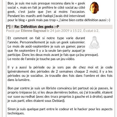
Bon, je suis me suis presque reconnu dans le « geek
social », mais en fait je préfère le côté social au côté
geek, c'est juste que j'en ai moins l'occasion.
Pendant les manifs anti-hadopi j'avais été interviewé
pour le blog « geek mais pas trop », j'aime bien cette définition aussi :-)
[^]
#
Re: Définition des geeks :-P
Posté par
Etienne Bagnoud
le 24 juin 2009 à 15:22
.
Évalué à
2
.
Et comment on fait si notre type varie durant
l'année. Personnellement je suis un geek saisonnier.
Le mois de août-septembre je suis un gamer, parce
que fin septembre il y a la seule lan-party auquel je
participe. Donc les deux mois avant je fais que ça (ou presque).
Le reste de l'année je touche pas un jeu vidéo.
Il y a aussi la période ou je sors pas de chez moi et je code
(généralement des périodes de 2 semaines chaque 2 mois), il y a les
périodes ou je socialise. Je travaille des fois dans l'ombre et des fois
dans la lumière.
Bon par contre je suis un libriste convaincu (et partout où je passes, le
proprio trépasse (si, si les deux dernières boîtes, où j'ai travaillé, étaient
sur suse ou redhat (avec des trucs proprios à gauche et à droite), quand
je suis parti, elles étaient sous Debian)).
Sinon je suis quelque part entre le codeur et le hacker pour les aspects
techniques.