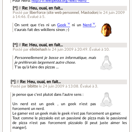
Pour Nerd:
http://fr.wikipedia.org/wiki/Nerd
[^]
#
Re: Heu, ouai, en fait...
Posté par
liberforce
(
site web personnel
,
Mastodon
)
le 24 juin 2009
à 14:46
.
Évalué à
5
.
On sent que t'es ni un
Geek
ni un
Nerd
,
t'aurais fait des wikiliens sinon ;-)
[^]
#
Re: Heu, ouai, en fait...
Posté par
ellebehash
le 24 juin 2009 à 20:49
.
Évalué à
10
.
Personnellement je bosse en informatique, mais
je préférerais largement autre chose.
T'as qu'à faire des pizzas ...
[^]
#
Re: Heu, ouai, en fait...
Posté par
bibitte
le 24 juin 2009 à 13:08
.
Évalué à
3
.
je pense que c'est plutot dans l'autre sens :
Un nerd est un geek , un geek n'est pas
forcement un nerd.
Le gamer est un geek mais le geek n'est pas forcement un gamer.
Tout comme le pizzaiolo est un passioné de pizza mais le passionné
de pizza n'est pas forcement pizzaiolo (il peut juste aimer les
manger).