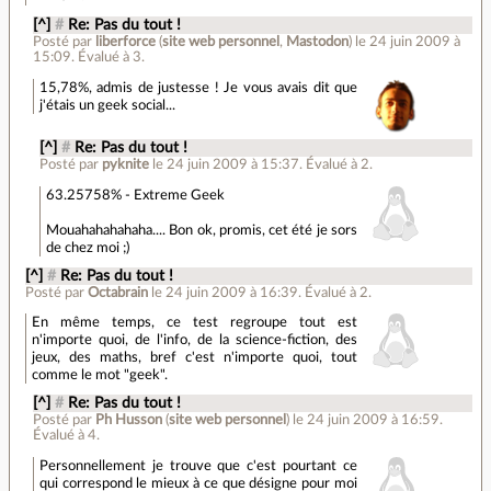
[^]
#
Re: Pas du tout !
Posté par
liberforce
(
site web personnel
,
Mastodon
)
le 24 juin 2009 à
15:09
.
Évalué à
3
.
15,78%, admis de justesse ! Je vous avais dit que
j'étais un geek social...
[^]
#
Re: Pas du tout !
Posté par
pyknite
le 24 juin 2009 à 15:37
.
Évalué à
2
.
63.25758% - Extreme Geek
Mouahahahahaha.... Bon ok, promis, cet été je sors
de chez moi ;)
[^]
#
Re: Pas du tout !
Posté par
Octabrain
le 24 juin 2009 à 16:39
.
Évalué à
2
.
En même temps, ce test regroupe tout est
n'importe quoi, de l'info, de la science-fiction, des
jeux, des maths, bref c'est n'importe quoi, tout
comme le mot "geek".
[^]
#
Re: Pas du tout !
Posté par
Ph Husson
(
site web personnel
)
le 24 juin 2009 à 16:59
.
Évalué à
4
.
Personnellement je trouve que c'est pourtant ce
qui correspond le mieux à ce que désigne pour moi