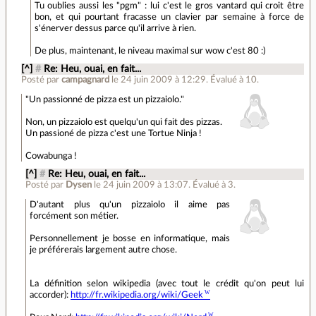
Tu oublies aussi les "pgm" : lui c'est le gros vantard qui croit être
bon, et qui pourtant fracasse un clavier par semaine à force de
s'énerver dessus parce qu'il arrive à rien.
De plus, maintenant, le niveau maximal sur wow c'est 80 :)
[^]
#
Re: Heu, ouai, en fait...
Posté par
campagnard
le 24 juin 2009 à 12:29
.
Évalué à
10
.
"Un passionné de pizza est un pizzaiolo."
Non, un pizzaiolo est quelqu'un qui fait des pizzas.
Un passioné de pizza c'est une Tortue Ninja !
Cowabunga !
[^]
#
Re: Heu, ouai, en fait...
Posté par
Dysen
le 24 juin 2009 à 13:07
.
Évalué à
3
.
D'autant plus qu'un pizzaiolo il aime pas
forcément son métier.
Personnellement je bosse en informatique, mais
je préférerais largement autre chose.
La définition selon wikipedia (avec tout le crédit qu'on peut lui
accorder):
http://fr.wikipedia.org/wiki/Geek