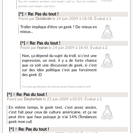
Tous les nombres premiers sont impairs, sauf un. Tous les nombres
premiers sont impairs, sauf deux.
[^]
#
Re: Pas du tout !
Posté par
Octabrain
le 24 juin 2009 à 18:38
.
Évalué à
1
.
Troller implique d'être un geek ? De mieux en
mieux...
[^]
#
Re: Pas du tout !
Posté par
fearan
le 24 juin 2009 à 18:45
.
Évalué à
2
.
Non, ça dépend du sujet du troll, si c'est une
expression, un mot, il y a de forte chance
que ce soit une discussion de geek, si c'est
sur des idée politique c'est pas forcément
des geek :D
Il ne faut pas décorner les boeufs avant d'avoir semé le vent
[^]
#
Re: Pas du tout !
Posté par
Deuterium
le 25 juin 2009 à 02:05
.
Évalué à
2
.
En même temps, le geek test, c'est assez ancien,
c'est fait pour ceux de culture américaine, et ça ne
peut être que faux puisque je n'ai 14% (Tendances
geek mon cul)
[^]
#
Re: Pas du tout !