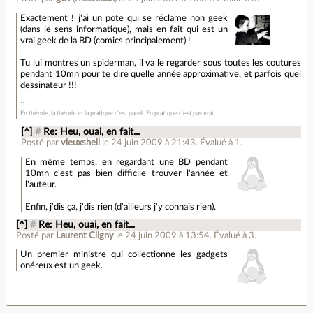
Exactement ! j'ai un pote qui se réclame non geek
(dans le sens informatique), mais en fait qui est un
vrai geek de la BD (comics principalement) !
Tu lui montres un spiderman, il va le regarder sous toutes les coutures
pendant 10mn pour te dire quelle année approximative, et parfois quel
dessinateur !!!
En théorie, la théorie et la pratique c'est pareil. En pratique c'est pas vrai.
[^]
#
Re: Heu, ouai, en fait...
Posté par
vieuxshell
le 24 juin 2009 à 21:43
.
Évalué à
1
.
En même temps, en regardant une BD pendant
10mn c'est pas bien difficile trouver l'année et
l'auteur.
Enfin, j'dis ça, j'dis rien (d'ailleurs j'y connais rien).
[^]
#
Re: Heu, ouai, en fait...
Posté par
Laurent Cligny
le 24 juin 2009 à 13:54
.
Évalué à
3
.
Un premier ministre qui collectionne les gadgets
onéreux est un geek.