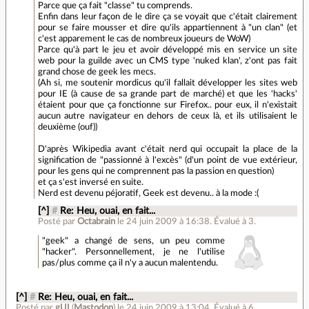
Parce que ça fait "classe" tu comprends.
Enfin dans leur façon de le dire ça se voyait que c'était clairement
pour se faire mousser et dire qu'ils appartiennent à "un clan" (et
c'est apparement le cas de nombreux joueurs de WoW)
Parce qu'à part le jeu et avoir développé mis en service un site
web pour la guilde avec un CMS type 'nuked klan', z'ont pas fait
grand chose de geek les mecs.
(Ah si, me soutenir mordicus qu'il fallait développer les sites web
pour IE (à cause de sa grande part de marché) et que les 'hacks'
étaient pour que ça fonctionne sur Firefox.. pour eux, il n'existait
aucun autre navigateur en dehors de ceux là, et ils utilisaient le
deuxième (ouf))
D'après Wikipedia avant c'était nerd qui occupait la place de la
signification de "passionné à l'excès" (d'un point de vue extérieur,
pour les gens qui ne comprennent pas la passion en question)
et ça s'est inversé en suite.
Nerd est devenu péjoratif, Geek est devenu.. à la mode :(
[^]
#
Re: Heu, ouai, en fait...
Posté par
Octabrain
le 24 juin 2009 à 16:38
.
Évalué à
3
.
"geek" a changé de sens, un peu comme
"hacker". Personnellement, je ne l'utilise
pas/plus comme ça il n'y a aucun malentendu.
[^]
#
Re: Heu, ouai, en fait...
Posté par
gUI
(
Mastodon
)
le 24 juin 2009 à 13:04
.
Évalué à
6
.