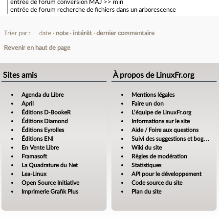
entrée de forum
conversion MAJ >> min
entrée de forum
recherche de fichiers dans un arborescence
Trier par :
date
note
intérêt
dernier commentaire
Revenir en haut de page
Sites amis
À propos de LinuxFr.org
Agenda du Libre
Mentions légales
April
Faire un don
Éditions D-BookeR
L’équipe de LinuxFr.org
Éditions Diamond
Informations sur le site
Éditions Eyrolles
Aide / Foire aux questions
Éditions ENI
Suivi des suggestions et bogues
En Vente Libre
Wiki du site
Framasoft
Règles de modération
La Quadrature du Net
Statistiques
Lea-Linux
API pour le développement
Open Source Initiative
Code source du site
Imprimerie Grafik Plus
Plan du site