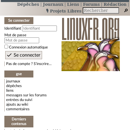
Dépêches
Journaux
Liens
Forums
Rédaction
🎙️ Projets Libres
Se connecter
Identifiant
Mot de passe
Connexion automatique
Pas de compte ? S’inscrire…
gse
journaux
dépêches
liens
messages sur les forums
entrées du suivi
ajouts au wiki
commentaires
Derniers
contenus