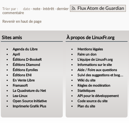
Flux Atom de Guardian
Trier par :
date
note
intérêt
dernier
commentaire
Revenir en haut de page
Sites amis
À propos de LinuxFr.org
Agenda du Libre
Mentions légales
April
Faire un don
Éditions D-BookeR
L’équipe de LinuxFr.org
Éditions Diamond
Informations sur le site
Éditions Eyrolles
Aide / Foire aux questions
Éditions ENI
Suivi des suggestions et bogues
En Vente Libre
Wiki du site
Framasoft
Règles de modération
La Quadrature du Net
Statistiques
Lea-Linux
API pour le développement
Open Source Initiative
Code source du site
Imprimerie Grafik Plus
Plan du site