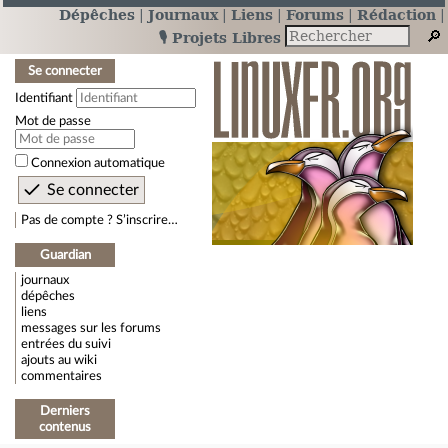
Dépêches
Journaux
Liens
Forums
Rédaction
🎙️ Projets Libres
Se connecter
Identifiant
Mot de passe
Connexion automatique
Pas de compte ? S’inscrire…
Guardian
journaux
dépêches
liens
messages sur les forums
entrées du suivi
ajouts au wiki
commentaires
Derniers
contenus