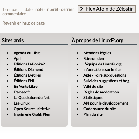
Flux Atom de Zélostin
Trier par :
date
note
intérêt
dernier
commentaire
Revenir en haut de page
Sites amis
À propos de LinuxFr.org
Agenda du Libre
Mentions légales
April
Faire un don
Éditions D-BookeR
L’équipe de LinuxFr.org
Éditions Diamond
Informations sur le site
Éditions Eyrolles
Aide / Foire aux questions
Éditions ENI
Suivi des suggestions et bogues
En Vente Libre
Wiki du site
Framasoft
Règles de modération
La Quadrature du Net
Statistiques
Lea-Linux
API pour le développement
Open Source Initiative
Code source du site
Imprimerie Grafik Plus
Plan du site