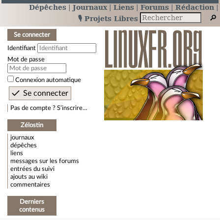
Dépêches
Journaux
Liens
Forums
Rédaction
🎙️ Projets Libres
Se connecter
Identifiant
Mot de passe
Connexion automatique
Pas de compte ? S’inscrire…
Zélostin
journaux
dépêches
liens
messages sur les forums
entrées du suivi
ajouts au wiki
commentaires
Derniers
contenus