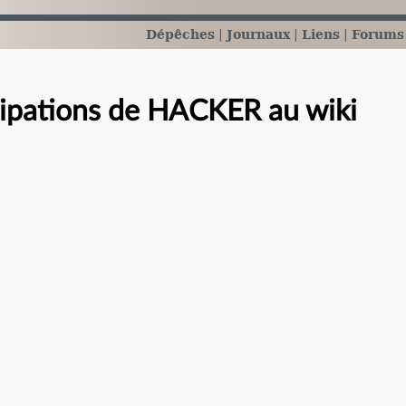
Dépêches
Journaux
Liens
Forums
cipations de HACKER au wiki
e