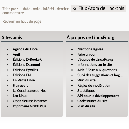
Flux Atom de Hackthis
Trier par :
date
note
intérêt
dernier
commentaire
Revenir en haut de page
Sites amis
À propos de LinuxFr.org
Agenda du Libre
Mentions légales
April
Faire un don
Éditions D-BookeR
L’équipe de LinuxFr.org
Éditions Diamond
Informations sur le site
Éditions Eyrolles
Aide / Foire aux questions
Éditions ENI
Suivi des suggestions et bogues
En Vente Libre
Wiki du site
Framasoft
Règles de modération
La Quadrature du Net
Statistiques
Lea-Linux
API pour le développement
Open Source Initiative
Code source du site
Imprimerie Grafik Plus
Plan du site