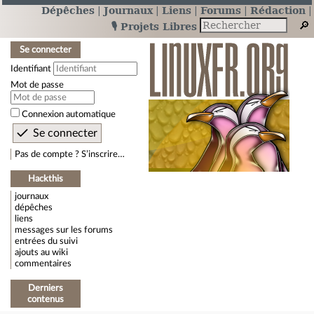
Dépêches
Journaux
Liens
Forums
Rédaction
🎙️ Projets Libres
Se connecter
Identifiant
Mot de passe
Connexion automatique
Pas de compte ? S’inscrire…
Hackthis
journaux
dépêches
liens
messages sur les forums
entrées du suivi
ajouts au wiki
commentaires
Derniers
contenus