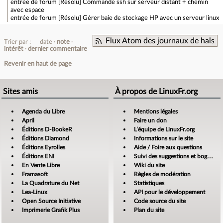
entrée de forum
[Résolu] Commande ssh sur serveur distant + chemin
avec espace
entrée de forum
[Résolu] Gérer baie de stockage HP avec un serveur linux
Flux Atom des journaux de hals
Trier par :
date
note
intérêt
dernier commentaire
Revenir en haut de page
Sites amis
À propos de LinuxFr.org
Agenda du Libre
Mentions légales
April
Faire un don
Éditions D-BookeR
L’équipe de LinuxFr.org
Éditions Diamond
Informations sur le site
Éditions Eyrolles
Aide / Foire aux questions
Éditions ENI
Suivi des suggestions et bogues
En Vente Libre
Wiki du site
Framasoft
Règles de modération
La Quadrature du Net
Statistiques
Lea-Linux
API pour le développement
Open Source Initiative
Code source du site
Imprimerie Grafik Plus
Plan du site