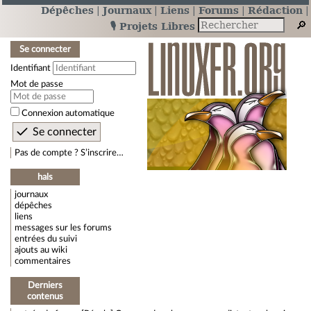
Dépêches
Journaux
Liens
Forums
Rédaction
🎙️ Projets Libres
Se connecter
Identifiant
Mot de passe
Connexion automatique
Pas de compte ? S’inscrire…
hals
journaux
dépêches
liens
messages sur les forums
entrées du suivi
ajouts au wiki
commentaires
Derniers
contenus