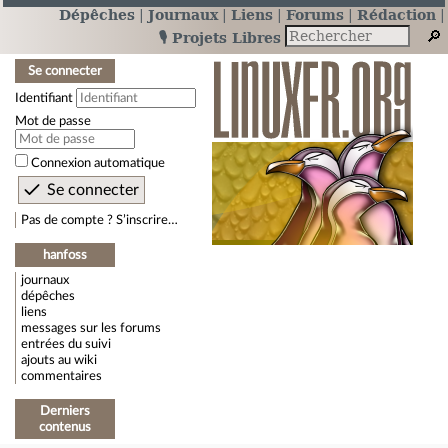
Dépêches
Journaux
Liens
Forums
Rédaction
🎙️ Projets Libres
Se connecter
Identifiant
Mot de passe
Connexion automatique
Pas de compte ? S’inscrire…
hanfoss
journaux
dépêches
liens
messages sur les forums
entrées du suivi
ajouts au wiki
commentaires
Derniers
contenus