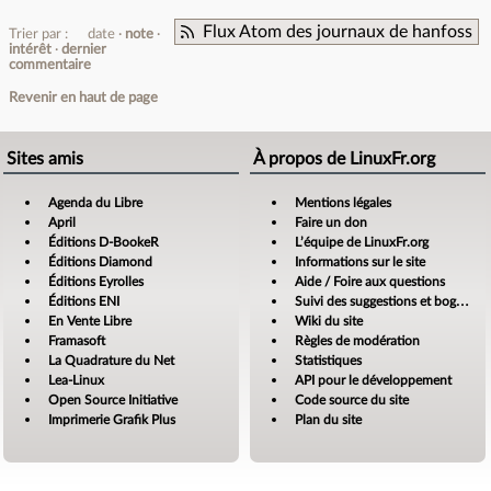
Flux Atom des journaux de hanfoss
Trier par :
date
note
intérêt
dernier
commentaire
Revenir en haut de page
Sites amis
À propos de LinuxFr.org
Agenda du Libre
Mentions légales
April
Faire un don
Éditions D-BookeR
L’équipe de LinuxFr.org
Éditions Diamond
Informations sur le site
Éditions Eyrolles
Aide / Foire aux questions
Éditions ENI
Suivi des suggestions et bogues
En Vente Libre
Wiki du site
Framasoft
Règles de modération
La Quadrature du Net
Statistiques
Lea-Linux
API pour le développement
Open Source Initiative
Code source du site
Imprimerie Grafik Plus
Plan du site