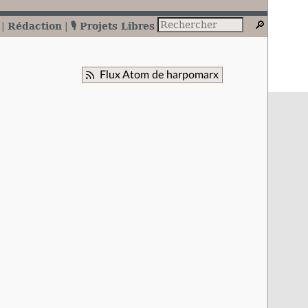
Rédaction
🎙️ Projets Libres
Flux Atom de harpomarx