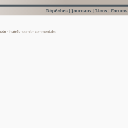
Dépêches
Journaux
Liens
Forums
note
intérêt
dernier commentaire
e