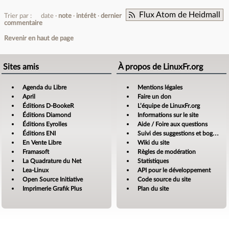
Flux Atom de Heidmall
Trier par :
date
note
intérêt
dernier
commentaire
Revenir en haut de page
Sites amis
À propos de LinuxFr.org
Agenda du Libre
Mentions légales
April
Faire un don
Éditions D-BookeR
L’équipe de LinuxFr.org
Éditions Diamond
Informations sur le site
Éditions Eyrolles
Aide / Foire aux questions
Éditions ENI
Suivi des suggestions et bogues
En Vente Libre
Wiki du site
Framasoft
Règles de modération
La Quadrature du Net
Statistiques
Lea-Linux
API pour le développement
Open Source Initiative
Code source du site
Imprimerie Grafik Plus
Plan du site