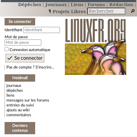
Dépêches
Journaux
Liens
Forums
Rédaction
🎙️ Projets Libres
Se connecter
Identifiant
Mot de passe
Connexion automatique
Pas de compte ? S’inscrire…
Heidmall
journaux
dépêches
liens
messages sur les forums
entrées du suivi
ajouts au wiki
commentaires
Derniers
contenus