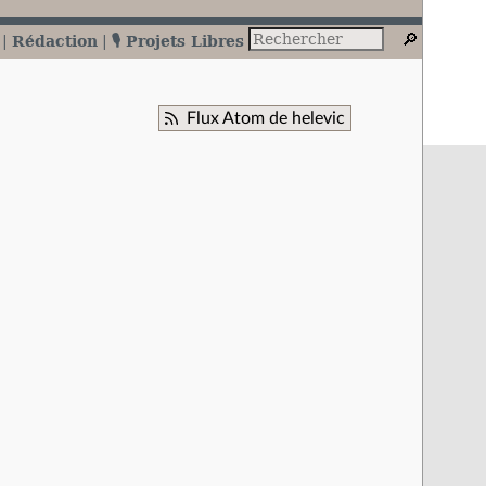
Rédaction
🎙️ Projets Libres
Flux Atom de helevic