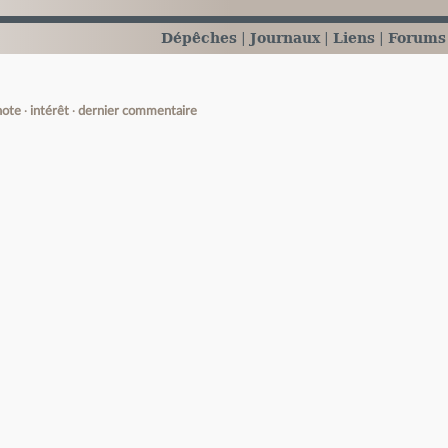
Dépêches
Journaux
Liens
Forums
note
intérêt
dernier commentaire
e