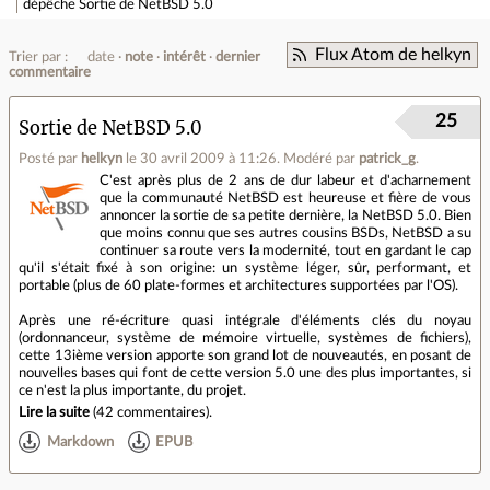
dépêche
Sortie de NetBSD 5.0
Flux Atom de helkyn
Trier par :
date
note
intérêt
dernier
commentaire
25
Sortie de NetBSD 5.0
Posté par
helkyn
le 30 avril 2009 à 11:26
.
Modéré par
patrick_g
.
C'est après plus de 2 ans de dur labeur et d'acharnement
que la communauté NetBSD est heureuse et fière de vous
annoncer la sortie de sa petite dernière, la NetBSD 5.0. Bien
que moins connu que ses autres cousins BSDs, NetBSD a su
continuer sa route vers la modernité, tout en gardant le cap
qu'il s'était fixé à son origine: un système léger, sûr, performant, et
portable (plus de 60 plate-formes et architectures supportées par l'OS).
Après une ré-écriture quasi intégrale d'éléments clés du noyau
(ordonnanceur, système de mémoire virtuelle, systèmes de fichiers),
cette 13ième version apporte son grand lot de nouveautés, en posant de
nouvelles bases qui font de cette version 5.0 une des plus importantes, si
ce n'est la plus importante, du projet.
Lire la suite
(
42 commentaires
).
Markdown
EPUB