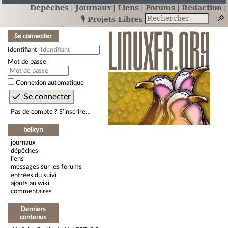
Dépêches
Journaux
Liens
Forums
Rédaction
🎙️ Projets Libres
Se connecter
Identifiant
Mot de passe
Connexion automatique
Pas de compte ? S’inscrire…
helkyn
journaux
dépêches
liens
messages sur les forums
entrées du suivi
ajouts au wiki
commentaires
Derniers
contenus