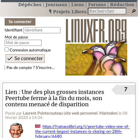
Dépêches
Journaux
Liens
Forums
Rédaction
🎙️ Projets Libres
Se connecter
Identifiant
Mot de passe
Connexion automatique
Pas de compte ? S’inscrire…
7
Lien
Une des plus grosses instances
Peertube ferme à la fin du mois, son
contenu menacé de disparition
Posté par
Laurent Pointecouteau
(
site web personnel
,
Mastodon
)
le 08
février 2020 à 14:34
.
https://framacolibri.org/t/peertube-video-one-of-
the-current-largest-instances-is-closing-on-28th-
february/6680