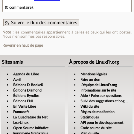
(
0 commentaire
).
Suivre le flux des commentaires
Note :
les commentaires appartiennent à celles et ceux qui les ont postés.
Nous n’en sommes pas responsables.
Revenir en haut de page
Sites amis
À propos de LinuxFr.org
Agenda du Libre
Mentions légales
April
Faire un don
Éditions D-BookeR
L’équipe de LinuxFr.org
Éditions Diamond
Informations sur le site
Éditions Eyrolles
Aide / Foire aux questions
Éditions ENI
Suivi des suggestions et bogues
En Vente Libre
Wiki du site
Framasoft
Règles de modération
La Quadrature du Net
Statistiques
Lea-Linux
API pour le développement
Open Source Initiative
Code source du site
Imprimerie Grafik Plus
Plan du site