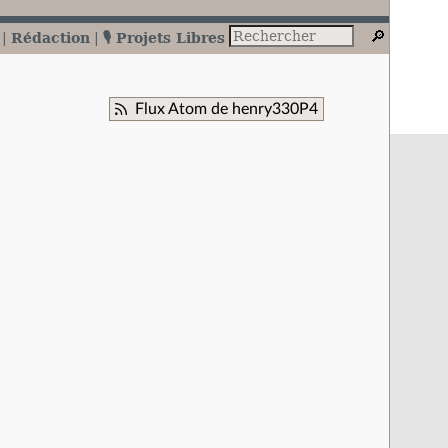
Rédaction
🎙️ Projets Libres
Flux Atom de henry330P4