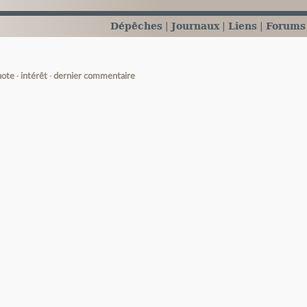
Dépêches
Journaux
Liens
Forums
note
intérêt
dernier commentaire
e