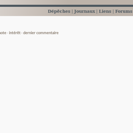
Dépêches
Journaux
Liens
Forums
note
intérêt
dernier commentaire
e