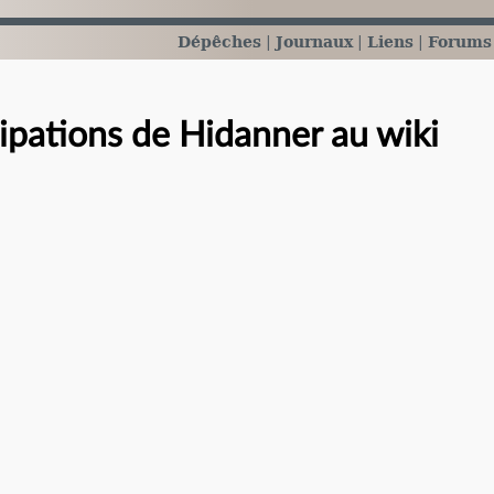
Dépêches
Journaux
Liens
Forums
cipations de Hidanner au wiki
e