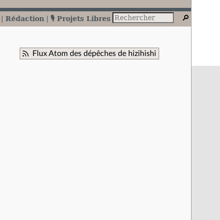
Rédaction
🎙️ Projets Libres
Flux Atom des dépêches de hizihishi