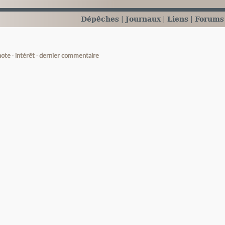
Dépêches
Journaux
Liens
Forums
note
intérêt
dernier commentaire
e