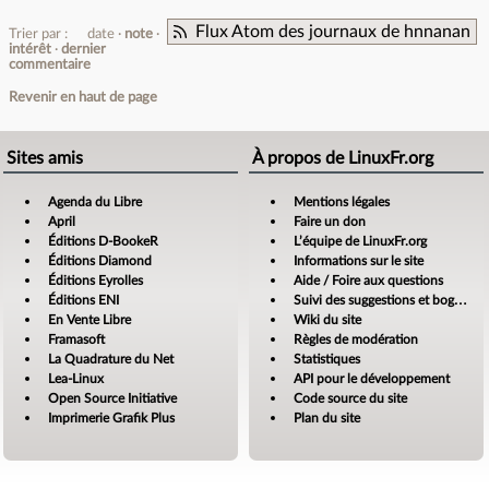
Flux Atom des journaux de hnnanan
Trier par :
date
note
intérêt
dernier
commentaire
Revenir en haut de page
Sites amis
À propos de LinuxFr.org
Agenda du Libre
Mentions légales
April
Faire un don
Éditions D-BookeR
L’équipe de LinuxFr.org
Éditions Diamond
Informations sur le site
Éditions Eyrolles
Aide / Foire aux questions
Éditions ENI
Suivi des suggestions et bogues
En Vente Libre
Wiki du site
Framasoft
Règles de modération
La Quadrature du Net
Statistiques
Lea-Linux
API pour le développement
Open Source Initiative
Code source du site
Imprimerie Grafik Plus
Plan du site