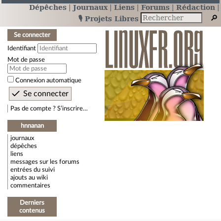
Dépêches
Journaux
Liens
Forums
Rédaction
🎙️ Projets Libres
Se connecter
Identifiant
Mot de passe
Connexion automatique
Pas de compte ? S’inscrire…
hnnanan
journaux
dépêches
liens
messages sur les forums
entrées du suivi
ajouts au wiki
commentaires
Derniers
contenus