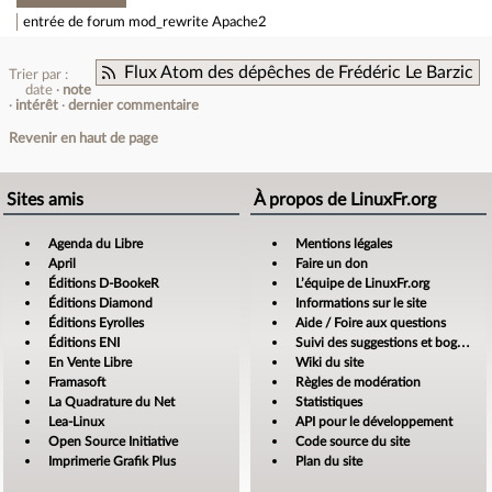
entrée de forum
mod_rewrite Apache2
Flux Atom des dépêches de Frédéric Le Barzic
Trier par :
date
note
intérêt
dernier commentaire
Revenir en haut de page
Sites amis
À propos de LinuxFr.org
Agenda du Libre
Mentions légales
April
Faire un don
Éditions D-BookeR
L’équipe de LinuxFr.org
Éditions Diamond
Informations sur le site
Éditions Eyrolles
Aide / Foire aux questions
Éditions ENI
Suivi des suggestions et bogues
En Vente Libre
Wiki du site
Framasoft
Règles de modération
La Quadrature du Net
Statistiques
Lea-Linux
API pour le développement
Open Source Initiative
Code source du site
Imprimerie Grafik Plus
Plan du site