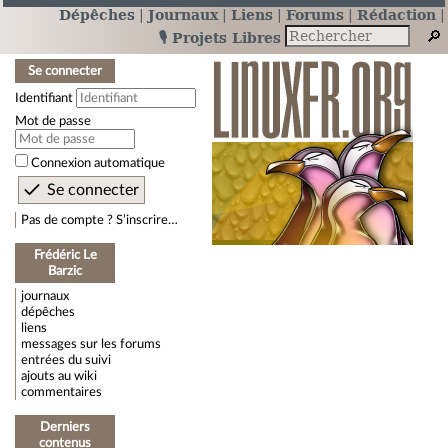
Dépêches
Journaux
Liens
Forums
Rédaction
🎙️ Projets Libres
Se connecter
Identifiant
Mot de passe
Connexion automatique
Pas de compte ? S’inscrire…
Frédéric Le
Barzic
journaux
dépêches
liens
messages sur les forums
entrées du suivi
ajouts au wiki
commentaires
Derniers
contenus