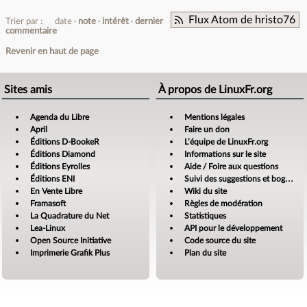
Flux Atom de hristo76
Trier par :
date
note
intérêt
dernier
commentaire
Revenir en haut de page
Sites amis
À propos de LinuxFr.org
Agenda du Libre
Mentions légales
April
Faire un don
Éditions D-BookeR
L’équipe de LinuxFr.org
Éditions Diamond
Informations sur le site
Éditions Eyrolles
Aide / Foire aux questions
Éditions ENI
Suivi des suggestions et bogues
En Vente Libre
Wiki du site
Framasoft
Règles de modération
La Quadrature du Net
Statistiques
Lea-Linux
API pour le développement
Open Source Initiative
Code source du site
Imprimerie Grafik Plus
Plan du site