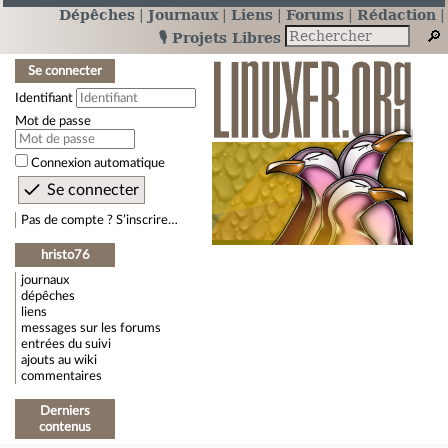
Dépêches
Journaux
Liens
Forums
Rédaction
🎙️ Projets Libres
Se connecter
Identifiant
Mot de passe
Connexion automatique
Pas de compte ? S’inscrire…
hristo76
journaux
dépêches
liens
messages sur les forums
entrées du suivi
ajouts au wiki
commentaires
Derniers
contenus