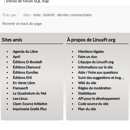
entrée de forum
SQL map
Trier par :
date
note
intérêt
dernier commentaire
Revenir en haut de page
Sites amis
À propos de LinuxFr.org
Agenda du Libre
Mentions légales
April
Faire un don
Éditions D-BookeR
L’équipe de LinuxFr.org
Éditions Diamond
Informations sur le site
Éditions Eyrolles
Aide / Foire aux questions
Éditions ENI
Suivi des suggestions et bogues
En Vente Libre
Wiki du site
Framasoft
Règles de modération
La Quadrature du Net
Statistiques
Lea-Linux
API pour le développement
Open Source Initiative
Code source du site
Imprimerie Grafik Plus
Plan du site