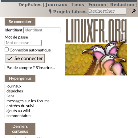
Dépêches
Journaux
Liens
Forums
Rédaction
🎙️ Projets Libres
Se connecter
Identifiant
Mot de passe
Connexion automatique
Pas de compte ? S’inscrire…
Hypergenius
journaux
dépêches
liens
messages sur les forums
entrées du suivi
ajouts au wiki
commentaires
Derniers
contenus