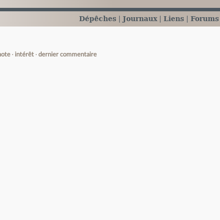
Dépêches
Journaux
Liens
Forums
note
intérêt
dernier commentaire
e