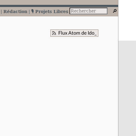
Rédaction
🎙️ Projets Libres
Flux Atom de Ido_