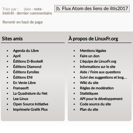
Flux Atom des liens de iltis2017
Trier par :
date
note
intérêt
dernier commentaire
Revenir en haut de page
Sites amis
À propos de LinuxFr.org
Agenda du Libre
Mentions légales
April
Faire un don
Éditions D-BookeR
L’équipe de LinuxFr.org
Éditions Diamond
Informations sur le site
Éditions Eyrolles
Aide / Foire aux questions
Éditions ENI
Suivi des suggestions et bogues
En Vente Libre
Wiki du site
Framasoft
Règles de modération
La Quadrature du Net
Statistiques
Lea-Linux
API pour le développement
Open Source Initiative
Code source du site
Imprimerie Grafik Plus
Plan du site