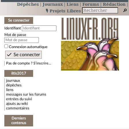
Dépêches
Journaux
Liens
Forums
Rédaction
🎙️ Projets Libres
Se connecter
Identifiant
Mot de passe
Connexion automatique
Pas de compte ? S’inscrire…
iltis2017
journaux
dépêches
liens
messages sur les forums
entrées du suivi
ajouts au wiki
commentaires
Derniers
contenus