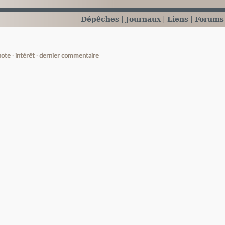
Dépêches
Journaux
Liens
Forums
note
intérêt
dernier commentaire
e