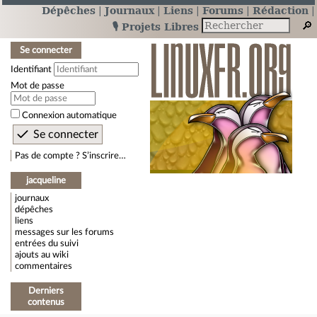
Dépêches
Journaux
Liens
Forums
Rédaction
🎙️ Projets Libres
Se connecter
Identifiant
Mot de passe
Connexion automatique
Pas de compte ? S’inscrire…
jacqueline
journaux
dépêches
liens
messages sur les forums
entrées du suivi
ajouts au wiki
commentaires
Derniers
contenus