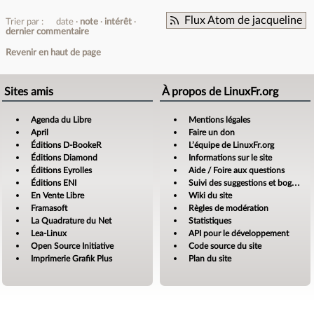
Flux Atom de jacqueline
Trier par :
date
note
intérêt
dernier commentaire
Revenir en haut de page
Sites amis
À propos de LinuxFr.org
Agenda du Libre
Mentions légales
April
Faire un don
Éditions D-BookeR
L’équipe de LinuxFr.org
Éditions Diamond
Informations sur le site
Éditions Eyrolles
Aide / Foire aux questions
Éditions ENI
Suivi des suggestions et bogues
En Vente Libre
Wiki du site
Framasoft
Règles de modération
La Quadrature du Net
Statistiques
Lea-Linux
API pour le développement
Open Source Initiative
Code source du site
Imprimerie Grafik Plus
Plan du site