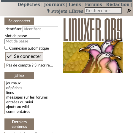
Dépêches
Journaux
Liens
Forums
Rédaction
🎙️ Projets Libres
Se connecter
Identifiant
Mot de passe
Connexion automatique
Pas de compte ? S’inscrire…
jahlex
journaux
dépêches
liens
messages sur les forums
entrées du suivi
ajouts au wiki
commentaires
Derniers
contenus