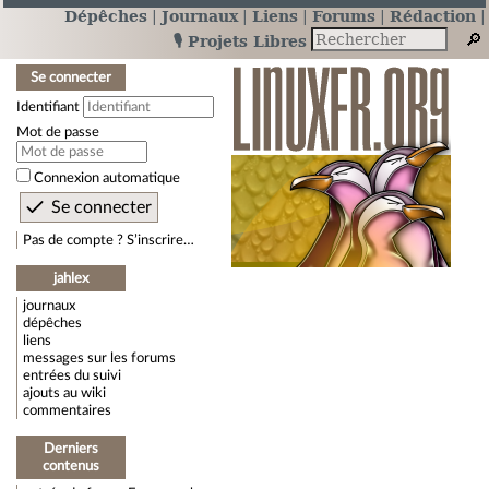
Dépêches
Journaux
Liens
Forums
Rédaction
🎙️ Projets Libres
Se connecter
Identifiant
Mot de passe
Connexion automatique
Pas de compte ? S’inscrire…
jahlex
journaux
dépêches
liens
messages sur les forums
entrées du suivi
ajouts au wiki
commentaires
Derniers
contenus