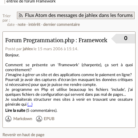
entrée de forum
Framework
Flux Atom des messages de jahlex dans les forums
Trier
par :
date
note
intérêt
dernier commentaire
0
Forum Programmation.php
Framework
Posté par
jahlex
le 15 mars 2006 à 15:14
.
Bonjour,
Comment se présente un 'Framework' (charpente), ça sert à quoi
concrètement?
J'imagine à gérer un site et des applications comme le paiement en ligne?
Pourrait je avoir des captures d'écran (en masquant les données critiques
si nécessaires) pour que je puisse me rendre compte.
Je programme en Php et utilise beaucoup les fichiers 'include', j'ai
quelques fichiers de configuration qui servent dans pas mal de pages...
Je souhaiterais structurer mes sites à venir en trouvant une ossature
générale qui
(…)
Lire la suite
(
5 commentaires
).
Markdown
EPUB
Revenir en haut de page