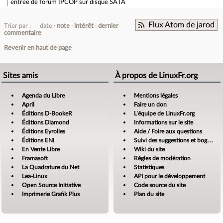
entrée de forum
IPCOP sur disque SATA
Flux Atom de jarod
Trier par :
date
note
intérêt
dernier
commentaire
Revenir en haut de page
Sites amis
À propos de LinuxFr.org
Agenda du Libre
Mentions légales
April
Faire un don
Éditions D-BookeR
L’équipe de LinuxFr.org
Éditions Diamond
Informations sur le site
Éditions Eyrolles
Aide / Foire aux questions
Éditions ENI
Suivi des suggestions et bogues
En Vente Libre
Wiki du site
Framasoft
Règles de modération
La Quadrature du Net
Statistiques
Lea-Linux
API pour le développement
Open Source Initiative
Code source du site
Imprimerie Grafik Plus
Plan du site