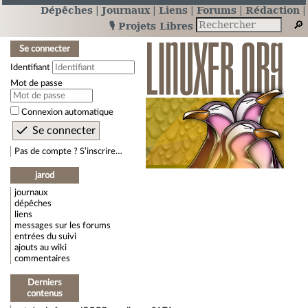
Dépêches
Journaux
Liens
Forums
Rédaction
🎙️ Projets Libres
Se connecter
Identifiant
Mot de passe
Connexion automatique
Pas de compte ? S’inscrire…
jarod
journaux
dépêches
liens
messages sur les forums
entrées du suivi
ajouts au wiki
commentaires
Derniers
contenus