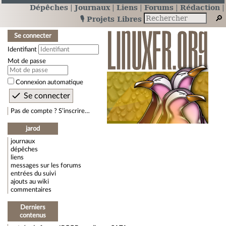
Dépêches
Journaux
Liens
Forums
Rédaction
🎙️ Projets Libres
Se connecter
Identifiant
Mot de passe
Connexion automatique
Pas de compte ? S’inscrire…
jarod
journaux
dépêches
liens
messages sur les forums
entrées du suivi
ajouts au wiki
commentaires
Derniers
contenus