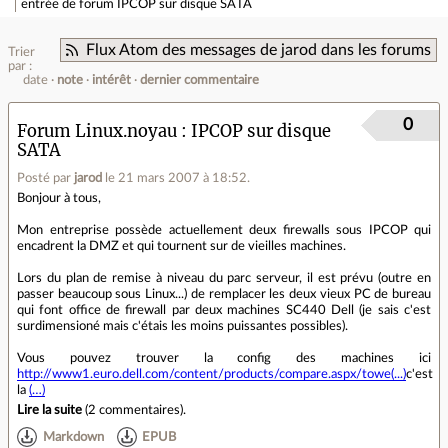
entrée de forum
IPCOP sur disque SATA
Flux Atom des messages de jarod dans les forums
Trier
par :
date
note
intérêt
dernier commentaire
0
Forum Linux.noyau
IPCOP sur disque
SATA
Posté par
jarod
le 21 mars 2007 à 18:52
.
Bonjour à tous,
Mon entreprise possède actuellement deux firewalls sous IPCOP qui
encadrent la DMZ et qui tournent sur de vieilles machines.
Lors du plan de remise à niveau du parc serveur, il est prévu (outre en
passer beaucoup sous Linux...) de remplacer les deux vieux PC de bureau
qui font office de firewall par deux machines SC440 Dell (je sais c'est
surdimensioné mais c'étais les moins puissantes possibles).
Vous pouvez trouver la config des machines ici
http://www1.euro.dell.com/content/products/compare.aspx/towe(...)
c'est
la
(…)
Lire la suite
(
2 commentaires
).
Markdown
EPUB