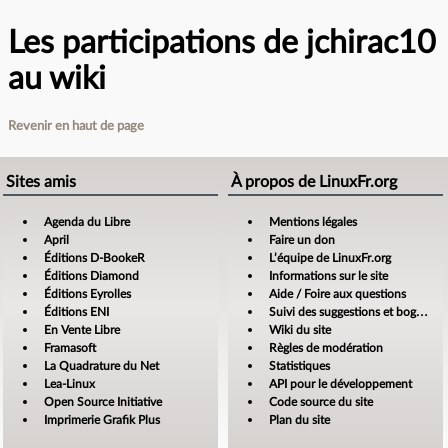
Les participations de jchirac10
au wiki
Revenir en haut de page
Sites amis
À propos de LinuxFr.org
Agenda du Libre
Mentions légales
April
Faire un don
Éditions D-BookeR
L’équipe de LinuxFr.org
Éditions Diamond
Informations sur le site
Éditions Eyrolles
Aide / Foire aux questions
Éditions ENI
Suivi des suggestions et bogues
En Vente Libre
Wiki du site
Framasoft
Règles de modération
La Quadrature du Net
Statistiques
Lea-Linux
API pour le développement
Open Source Initiative
Code source du site
Imprimerie Grafik Plus
Plan du site