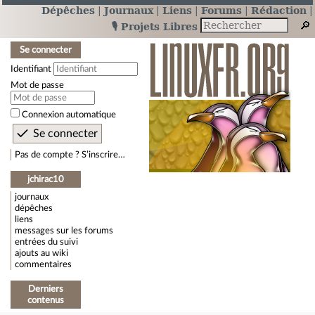
Dépêches
Journaux
Liens
Forums
Rédaction
🎙️ Projets Libres
Se connecter
Identifiant
Mot de passe
Connexion automatique
Pas de compte ? S’inscrire…
jchirac10
journaux
dépêches
liens
messages sur les forums
entrées du suivi
ajouts au wiki
commentaires
Derniers
contenus