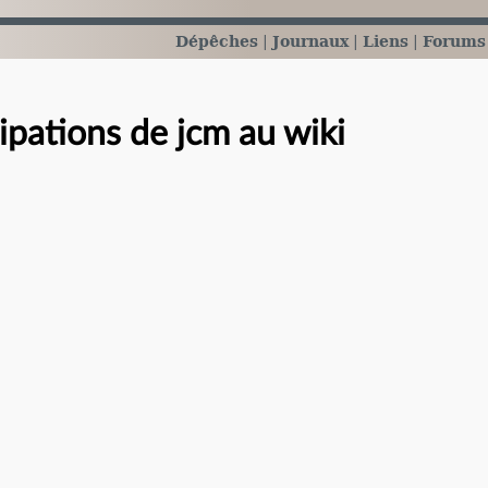
Dépêches
Journaux
Liens
Forums
cipations de jcm au wiki
e