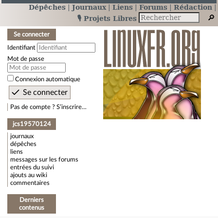
Dépêches
Journaux
Liens
Forums
Rédaction
🎙️ Projets Libres
Se connecter
Identifiant
Mot de passe
Connexion automatique
Pas de compte ? S’inscrire…
jcs19570124
journaux
dépêches
liens
messages sur les forums
entrées du suivi
ajouts au wiki
commentaires
Derniers
contenus