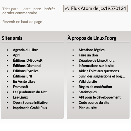
Flux Atom de jcs19570124
Trier par :
date
note
intérêt
dernier commentaire
Revenir en haut de page
Sites amis
À propos de LinuxFr.org
Agenda du Libre
Mentions légales
April
Faire un don
Éditions D-BookeR
L’équipe de LinuxFr.org
Éditions Diamond
Informations sur le site
Éditions Eyrolles
Aide / Foire aux questions
Éditions ENI
Suivi des suggestions et bogues
En Vente Libre
Wiki du site
Framasoft
Règles de modération
La Quadrature du Net
Statistiques
Lea-Linux
API pour le développement
Open Source Initiative
Code source du site
Imprimerie Grafik Plus
Plan du site