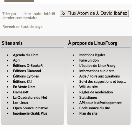
Flux Atom de J. David Ibáñez
Trier par :
date
note
intérêt
dernier commentaire
Revenir en haut de page
Sites amis
À propos de LinuxFr.org
Agenda du Libre
Mentions légales
April
Faire un don
Éditions D-BookeR
L’équipe de LinuxFr.org
Éditions Diamond
Informations sur le site
Éditions Eyrolles
Aide / Foire aux questions
Éditions ENI
Suivi des suggestions et bogues
En Vente Libre
Wiki du site
Framasoft
Règles de modération
La Quadrature du Net
Statistiques
Lea-Linux
API pour le développement
Open Source Initiative
Code source du site
Imprimerie Grafik Plus
Plan du site