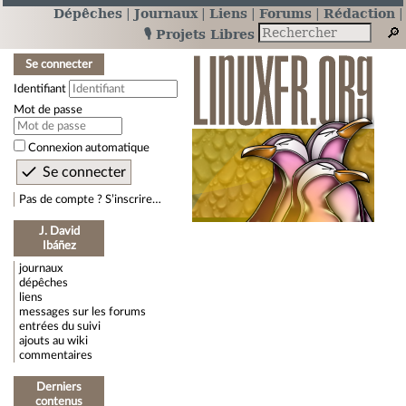
Dépêches
Journaux
Liens
Forums
Rédaction
🎙️ Projets Libres
Se connecter
Identifiant
Mot de passe
Connexion automatique
Pas de compte ? S’inscrire…
J. David
Ibáñez
journaux
dépêches
liens
messages sur les forums
entrées du suivi
ajouts au wiki
commentaires
Derniers
contenus