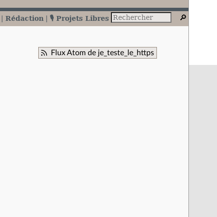
Rédaction
🎙️ Projets Libres
Flux Atom de je_teste_le_https