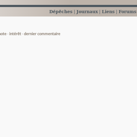
Dépêches
Journaux
Liens
Forums
note
intérêt
dernier commentaire
e