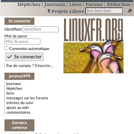
Dépêches
Journaux
Liens
Forums
Rédaction
🎙️ Projets Libres
Se connecter
Identifiant
Mot de passe
Connexion automatique
Pas de compte ? S’inscrire…
jerome69FR
journaux
dépêches
liens
messages sur les forums
entrées du suivi
ajouts au wiki
commentaires
Derniers
contenus