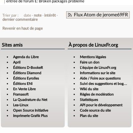
entrée de forum
E: Broken packages problème
Flux Atom de jerome69FR
Trier par :
date
note
intérêt
dernier commentaire
Revenir en haut de page
Sites amis
À propos de LinuxFr.org
Agenda du Libre
Mentions légales
April
Faire un don
Éditions D-BookeR
L’équipe de LinuxFr.org
Éditions Diamond
Informations sur le site
Éditions Eyrolles
Aide / Foire aux questions
Éditions ENI
Suivi des suggestions et bogues
En Vente Libre
Wiki du site
Framasoft
Règles de modération
La Quadrature du Net
Statistiques
Lea-Linux
API pour le développement
Open Source Initiative
Code source du site
Imprimerie Grafik Plus
Plan du site