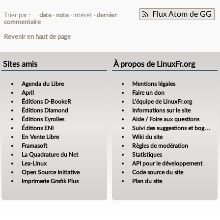
Flux Atom de GG
Trier par :
date
note
intérêt
dernier
commentaire
Revenir en haut de page
Sites amis
À propos de LinuxFr.org
Agenda du Libre
Mentions légales
April
Faire un don
Éditions D-BookeR
L’équipe de LinuxFr.org
Éditions Diamond
Informations sur le site
Éditions Eyrolles
Aide / Foire aux questions
Éditions ENI
Suivi des suggestions et bogues
En Vente Libre
Wiki du site
Framasoft
Règles de modération
La Quadrature du Net
Statistiques
Lea-Linux
API pour le développement
Open Source Initiative
Code source du site
Imprimerie Grafik Plus
Plan du site