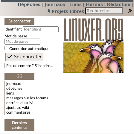
Dépêches
Journaux
Liens
Forums
Rédaction
🎙️ Projets Libres
Se connecter
Identifiant
Mot de passe
Connexion automatique
Pas de compte ? S’inscrire…
GG
journaux
dépêches
liens
messages sur les forums
entrées du suivi
ajouts au wiki
commentaires
Derniers
contenus