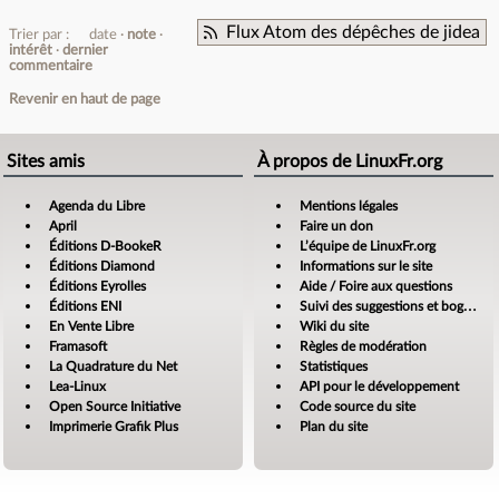
Flux Atom des dépêches de jidea
Trier par :
date
note
intérêt
dernier
commentaire
Revenir en haut de page
Sites amis
À propos de LinuxFr.org
Agenda du Libre
Mentions légales
April
Faire un don
Éditions D-BookeR
L’équipe de LinuxFr.org
Éditions Diamond
Informations sur le site
Éditions Eyrolles
Aide / Foire aux questions
Éditions ENI
Suivi des suggestions et bogues
En Vente Libre
Wiki du site
Framasoft
Règles de modération
La Quadrature du Net
Statistiques
Lea-Linux
API pour le développement
Open Source Initiative
Code source du site
Imprimerie Grafik Plus
Plan du site