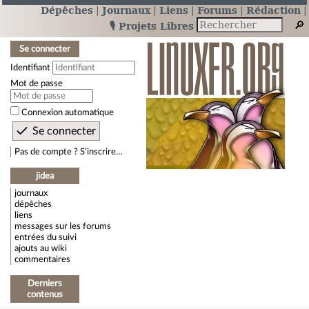
Dépêches
Journaux
Liens
Forums
Rédaction
🎙️ Projets Libres
Se connecter
Identifiant
Mot de passe
Connexion automatique
Pas de compte ? S’inscrire…
jidea
journaux
dépêches
liens
messages sur les forums
entrées du suivi
ajouts au wiki
commentaires
Derniers
contenus