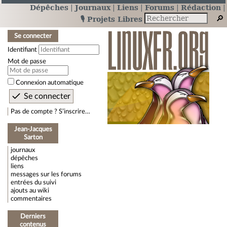
Dépêches
Journaux
Liens
Forums
Rédaction
🎙️ Projets Libres
Se connecter
Identifiant
Mot de passe
Connexion automatique
Pas de compte ? S’inscrire…
Jean-Jacques
Sarton
journaux
dépêches
liens
messages sur les forums
entrées du suivi
ajouts au wiki
commentaires
Derniers
contenus