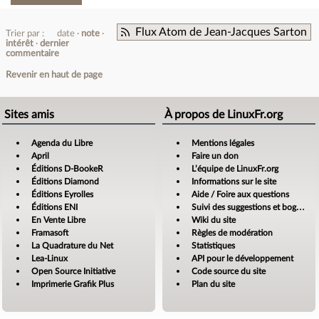
Flux Atom de Jean-Jacques Sarton
Trier par :
date
note
intérêt
dernier
commentaire
Revenir en haut de page
Sites amis
À propos de LinuxFr.org
Agenda du Libre
Mentions légales
April
Faire un don
Éditions D-BookeR
L’équipe de LinuxFr.org
Éditions Diamond
Informations sur le site
Éditions Eyrolles
Aide / Foire aux questions
Éditions ENI
Suivi des suggestions et bogues
En Vente Libre
Wiki du site
Framasoft
Règles de modération
La Quadrature du Net
Statistiques
Lea-Linux
API pour le développement
Open Source Initiative
Code source du site
Imprimerie Grafik Plus
Plan du site