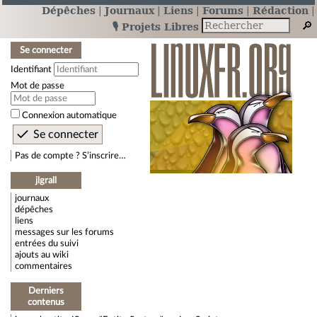
Dépêches
Journaux
Liens
Forums
Rédaction
🎙️ Projets Libres
Se connecter
Identifiant
Mot de passe
Connexion automatique
Pas de compte ? S’inscrire…
jlgrall
journaux
dépêches
liens
messages sur les forums
entrées du suivi
ajouts au wiki
commentaires
Derniers
contenus