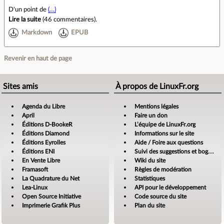
D'un point de
(…)
Lire la suite
(
46 commentaires
).
Markdown
EPUB
Revenir en haut de page
Sites amis
À propos de LinuxFr.org
Agenda du Libre
Mentions légales
April
Faire un don
Éditions D-BookeR
L’équipe de LinuxFr.org
Éditions Diamond
Informations sur le site
Éditions Eyrolles
Aide / Foire aux questions
Éditions ENI
Suivi des suggestions et bogues
En Vente Libre
Wiki du site
Framasoft
Règles de modération
La Quadrature du Net
Statistiques
Lea-Linux
API pour le développement
Open Source Initiative
Code source du site
Imprimerie Grafik Plus
Plan du site