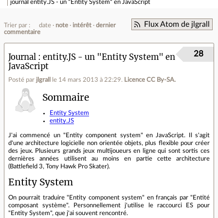
journal
entity.JS - un "Entity System" en JavaScript
Flux Atom de jlgrall
Trier par :
date
note
intérêt
dernier
commentaire
28
Journal
entity.JS - un "Entity System" en
JavaScript
Posté par
jlgrall
le 14 mars 2013 à 22:29
.
Licence CC By‑SA.
Sommaire
Entity System
entity.JS
J'ai commencé un "Entity component system" en JavaScript. Il s'agit
d'une architecture logicielle non orientée objets, plus flexible pour créer
des jeux. Plusieurs grands jeux multijoueurs en ligne qui sont sortis ces
dernières années utilisent au moins en partie cette architecture
(Battlefield 3, Tony Hawk Pro Skater).
Entity System
On pourrait traduire "Entity component system" en français par "Entité
composant système". Personnellement j'utilise le raccourci ES pour
"Entity System", que j'ai souvent rencontré.