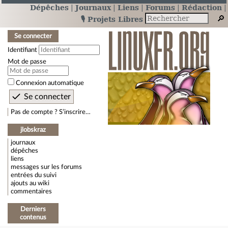
Dépêches
Journaux
Liens
Forums
Rédaction
🎙️ Projets Libres
Se connecter
Identifiant
Mot de passe
Connexion automatique
Pas de compte ? S’inscrire…
jlobskraz
journaux
dépêches
liens
messages sur les forums
entrées du suivi
ajouts au wiki
commentaires
Derniers
contenus