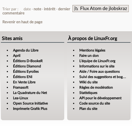
Flux Atom de jlobskraz
Trier par :
date
note
intérêt
dernier
commentaire
Revenir en haut de page
Sites amis
À propos de LinuxFr.org
Agenda du Libre
Mentions légales
April
Faire un don
Éditions D-BookeR
L’équipe de LinuxFr.org
Éditions Diamond
Informations sur le site
Éditions Eyrolles
Aide / Foire aux questions
Éditions ENI
Suivi des suggestions et bogues
En Vente Libre
Wiki du site
Framasoft
Règles de modération
La Quadrature du Net
Statistiques
Lea-Linux
API pour le développement
Open Source Initiative
Code source du site
Imprimerie Grafik Plus
Plan du site